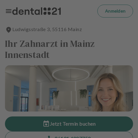
Zum Hauptinhalt springen
m
el
Anmelden
d
e
Ludwigsstraße
3
,
55116
Mainz
n
S
Ihr Zahnarzt in Mainz
t
a
Innenstadt
r
t
s
e
i
t
e
B
e
Jetzt Termin buchen
h
a