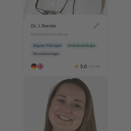
u
s
s
t
Dr. J. Bender
a
t
Zahnärztliche Leitung
t
Aligner-Therapie
Endodontologie
u
n
Parodontologie
g
Ästhetische Zahnheilkunde
5.0
(
1119
)
Hochwertiger Zahnersatz
CMD
Implantologie
Zahnerhaltung