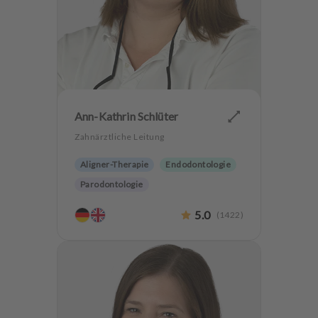
Ann-Kathrin Schlüter
Zahnärztliche Leitung
Aligner-Therapie
Endodontologie
Parodontologie
Ästhetische Zahnheilkunde
5.0
(
1422
)
Hochwertiger Zahnersatz
CMD
Zahnerhaltung
Angstpatienten