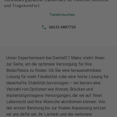
n
n
und Tragekomfort
d
d
l
l
Termin buchen
u
u
n
n
06131 4887750
g
g
e
e
n
n
T
T
Unser Expertenteam bei Dental21 Mainz steht Ihnen
e
e
zur Seite, um die optimale Versorgung für Ihre
a
a
Bedürfnisse zu finden. Ob Sie eine herausnehmbare
m
m
Lösung für mehr Flexibilität oder eine feste Lösung für
dauerhafte Stabilität bevorzugen – wir bieten eine
J
J
Vielzahl von Optionen wie Kronen, Brücken und
o
o
implantatgetragene Versorgungen, die wir auf Ihren
b
b
s
s
Lebensstil und Ihre Wünsche abstimmen können. Von
der ersten Beratung bis zur finalen Anpassung setzen
A
A
wir uns dafür ein, Ihr Lächeln und die verlorene