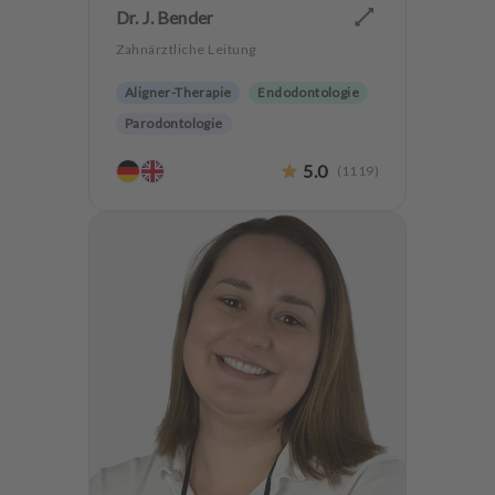
Dr. J. Bender
Zahnärztliche Leitung
Aligner-Therapie
Endodontologie
Parodontologie
Ästhetische Zahnheilkunde
5.0
(
1119
)
Hochwertiger Zahnersatz
CMD
Implantologie
Zahnerhaltung