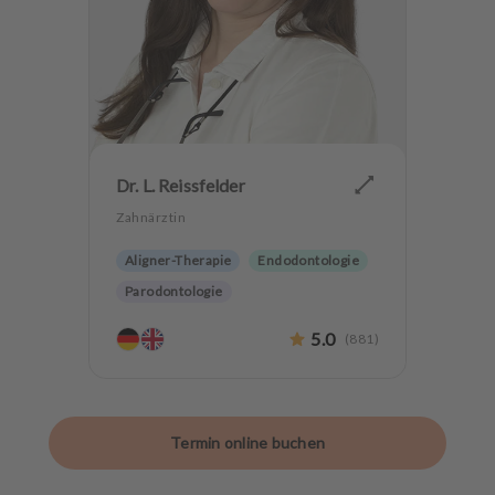
Dr. L. Reissfelder
Zahnärztin
Aligner-Therapie
Endodontologie
Parodontologie
Ästhetische Zahnheilkunde
5.0
(
881
)
Hochwertiger Zahnersatz
CMD
Zahnerhaltung
Termin online buchen