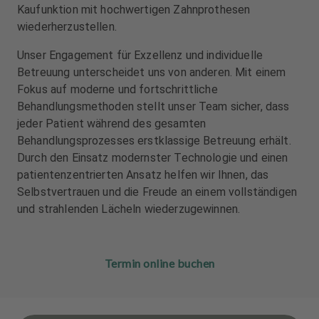
u
u
Kaufunktion mit hochwertigen Zahnprothesen
s
s
wiederherzustellen.
s
s
t
t
Unser Engagement für Exzellenz und individuelle
a
a
Betreuung unterscheidet uns von anderen. Mit einem
t
t
Fokus auf moderne und fortschrittliche
t
t
Behandlungsmethoden stellt unser Team sicher, dass
u
u
jeder Patient während des gesamten
n
n
Behandlungsprozesses erstklassige Betreuung erhält.
g
g
Durch den Einsatz modernster Technologie und einen
patientenzentrierten Ansatz helfen wir Ihnen, das
Selbstvertrauen und die Freude an einem vollständigen
und strahlenden Lächeln wiederzugewinnen.
Termin online buchen