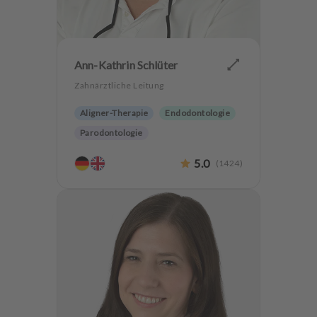
Ann-Kathrin Schlüter
Zahnärztliche Leitung
Aligner-Therapie
Endodontologie
Parodontologie
Ästhetische Zahnheilkunde
5.0
(
1424
)
Hochwertiger Zahnersatz
CMD
Zahnerhaltung
Angstpatienten