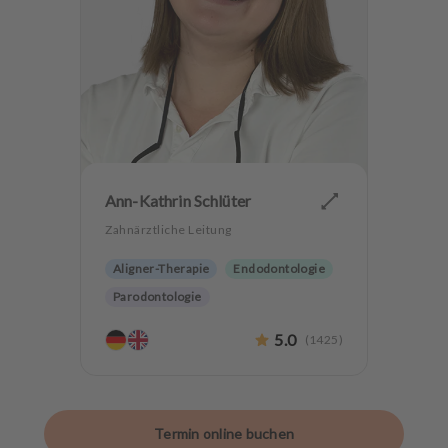
Ann-Kathrin Schlüter
Zahnärztliche Leitung
Aligner-Therapie
Endodontologie
Parodontologie
Ästhetische Zahnheilkunde
5.0
(
1425
)
Hochwertiger Zahnersatz
CMD
Zahnerhaltung
Angstpatienten
Termin online buchen