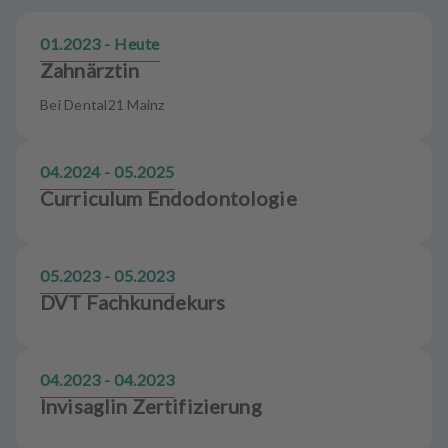
u
s
01.2023 - Heute
s
Zahnärztin
t
a
Bei Dental21 Mainz
t
t
u
04.2024 - 05.2025
n
Curriculum Endodontologie
g
05.2023 - 05.2023
DVT Fachkundekurs
04.2023 - 04.2023
Invisaglin Zertifizierung