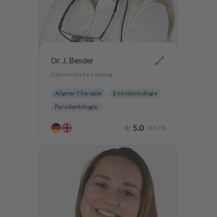
Dr. J. Bender
Zahnärztliche Leitung
Aligner-Therapie
Endodontologie
Parodontologie
Ästhetische Zahnheilkunde
5.0
(
1119
)
Hochwertiger Zahnersatz
CMD
Implantologie
Zahnerhaltung