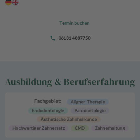
n
d
l
Termin buchen
u
n
g
06131 4887750
e
n
T
e
Ausbildung & Berufserfahrung
a
m
J
Fachgebiet:
Aligner-Therapie
o
Endodontologie
Parodontologie
b
Ästhetische Zahnheilkunde
s
Hochwertiger Zahnersatz
CMD
Zahnerhaltung
A