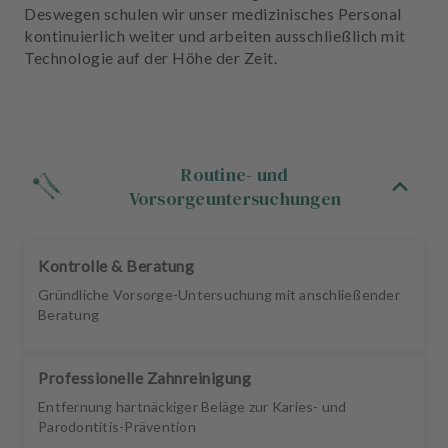
u
Deswegen schulen wir unser medizinisches Personal
s
kontinuierlich weiter und arbeiten ausschließlich mit
s
Technologie auf der Höhe der Zeit.
t
a
t
t
u
Routine- und
n
Vorsorgeuntersuchungen
g
Kontrolle & Beratung
Gründliche Vorsorge-Untersuchung mit anschließender
Beratung
Professionelle Zahnreinigung
Entfernung hartnäckiger Beläge zur Karies- und
Parodontitis-Prävention