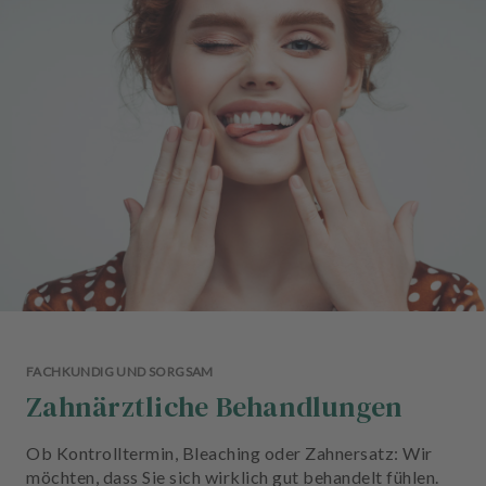
n
d
l
u
n
g
e
n
T
e
a
m
J
o
FACHKUNDIG UND SORGSAM
b
Zahnärztliche Behandlungen
s
Ob Kontrolltermin, Bleaching oder Zahnersatz: Wir
A
möchten, dass Sie sich wirklich gut behandelt fühlen.