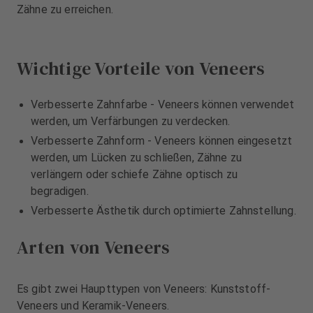
u
u
Zähne zu erreichen.
s
s
s
s
t
t
Wichtige Vorteile von Veneers
a
a
t
t
t
t
Verbesserte Zahnfarbe - Veneers können verwendet
u
u
werden, um Verfärbungen zu verdecken.
n
n
Verbesserte Zahnform - Veneers können eingesetzt
g
g
werden, um Lücken zu schließen, Zähne zu
verlängern oder schiefe Zähne optisch zu
begradigen.
Verbesserte Ästhetik durch optimierte Zahnstellung.
Arten von Veneers
Es gibt zwei Haupttypen von Veneers: Kunststoff-
Veneers und Keramik-Veneers.