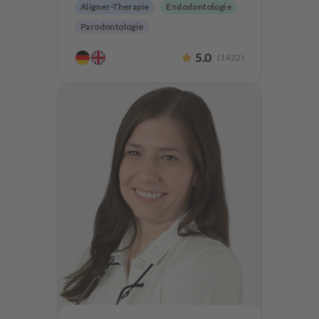
Aligner-Therapie
Endodontologie
Parodontologie
Ästhetische Zahnheilkunde
5.0
(
1422
)
Hochwertiger Zahnersatz
CMD
Zahnerhaltung
Angstpatienten