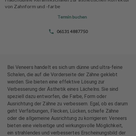
n
n
von Zahnform und -farbe
d
d
l
l
Termin buchen
u
u
n
n
06131 4887750
g
g
e
e
n
n
T
T
Bei Veneers handelt es sich um dünne und ultra-feine
e
e
Schalen, die auf die Vorderseite der Zähne geklebt
a
a
werden. Sie bieten eine effektive Lösung zur
m
m
Verbesserung der Ästhetik eines Lächelns. Sie sind
speziell dazu entworfen, die Farbe, Form oder
J
J
Ausrichtung der Zähne zu verbessern. Egal, ob es darum
o
o
geht Verfärbungen, Flecken, Lücken, schiefe Zähne
b
b
s
s
oder die allgemeine Ausrichtung zu korrigieren: Veneers
bieten eine vielseitige und wirkungsvolle Möglichkeit,
A
A
ein strahlendes und verbessertes Erscheinungsbild der