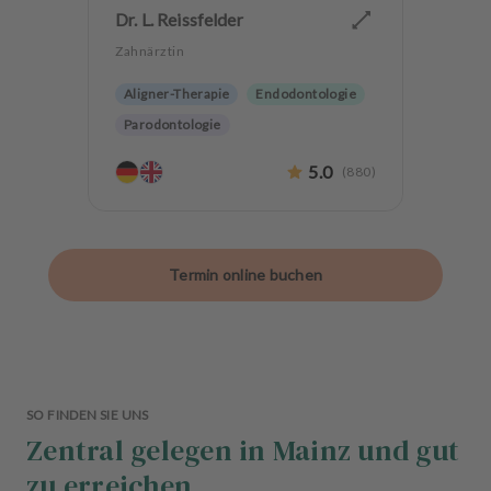
Dr. L. Reissfelder
Zahnärztin
Aligner-Therapie
Endodontologie
Parodontologie
Ästhetische Zahnheilkunde
5.0
(
880
)
Hochwertiger Zahnersatz
CMD
Zahnerhaltung
Termin online buchen
SO FINDEN SIE UNS
Zentral gelegen in Mainz und gut
zu erreichen