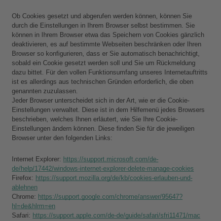
Ob Cookies gesetzt und abgerufen werden können, können Sie 
durch die Einstellungen in Ihrem Browser selbst bestimmen. Sie 
können in Ihrem Browser etwa das Speichern von Cookies gänzlich 
deaktivieren, es auf bestimmte Webseiten beschränken oder Ihren 
Browser so konfigurieren, dass er Sie automatisch benachrichtigt, 
sobald ein Cookie gesetzt werden soll und Sie um Rückmeldung 
dazu bittet. Für den vollen Funktionsumfang unseres Internetauftritts 
ist es allerdings aus technischen Gründen erforderlich, die oben 
genannten zuzulassen.
Jeder Browser unterscheidet sich in der Art, wie er die Cookie-
Einstellungen verwaltet. Diese ist in dem Hilfemenü jedes Browsers 
beschrieben, welches Ihnen erläutert, wie Sie Ihre Cookie-
Einstellungen ändern können. Diese finden Sie für die jeweiligen 
Browser unter den folgenden Links:
Internet Explorer: 
https://support.microsoft.com/de-
de/help/17442/windows-internet-explorer-delete-manage-cookies
Firefox: 
https://support.mozilla.org/de/kb/cookies-erlauben-und-
ablehnen
Chrome: 
https://support.google.com/chrome/answer/95647?
hl=de&hlrm=en
Safari: 
https://support.apple.com/de-de/guide/safari/sfri11471/mac