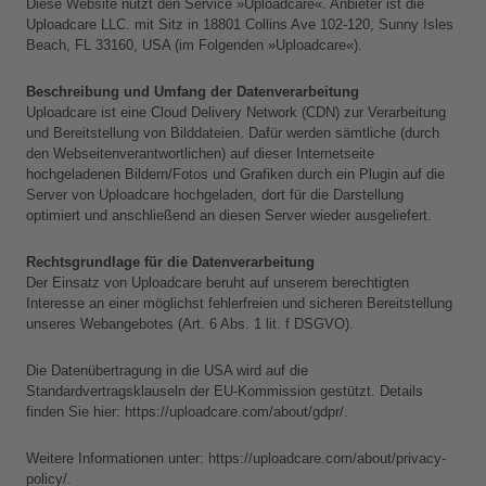
Diese Website nutzt den Service »Uploadcare«. Anbieter ist die 
Uploadcare LLC. mit Sitz in 18801 Collins Ave 102-120, Sunny Isles 
Beach, FL 33160, USA (im Folgenden »Uploadcare«).
Beschreibung und Umfang der Datenverarbeitung
Uploadcare ist eine Cloud Delivery Network (CDN) zur Verarbeitung 
und Bereitstellung von Bilddateien. Dafür werden sämtliche (durch 
den Webseitenverantwortlichen) auf dieser Internetseite 
hochgeladenen Bildern/Fotos und Grafiken durch ein Plugin auf die 
Server von Uploadcare hochgeladen, dort für die Darstellung 
optimiert und anschließend an diesen Server wieder ausgeliefert.
Rechtsgrundlage für die Datenverarbeitung
Der Einsatz von Uploadcare beruht auf unserem berechtigten 
Interesse an einer möglichst fehlerfreien und sicheren Bereitstellung 
unseres Webangebotes (Art. 6 Abs. 1 lit. f DSGVO).
Die Datenübertragung in die USA wird auf die 
Standardvertragsklauseln der EU-Kommission gestützt. Details 
finden Sie hier: https://uploadcare.com/about/gdpr/.
Weitere Informationen unter: https://uploadcare.com/about/privacy-
policy/.