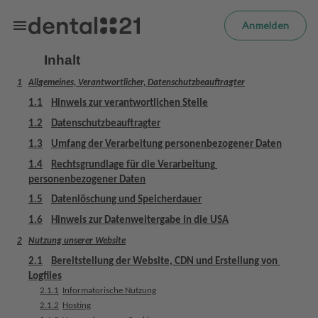
Zum Hauptinhalt springen
m
el
Anmelden
d
e
Inhalt
n
1
Allgemeines, Verantwortlicher, Datenschutzbeauftragter
S
t
1.1
Hinweis zur verantwortlichen Stelle
a
1.2
Datenschutzbeauftragter
r
1.3
Umfang der Verarbeitung personenbezogener Daten
t
s
1.4
Rechtsgrundlage für die Verarbeitung 
e
personenbezogener Daten
i
1.5
Datenlöschung und Speicherdauer
t
1.6
Hinweis zur Datenweitergabe in die USA
e
2
Nutzung unserer Website
B
2.1
Bereitstellung der Website, CDN und Erstellung von 
Logfiles
e
2.1.1
Informatorische Nutzung
h
2.1.2
Hosting
a