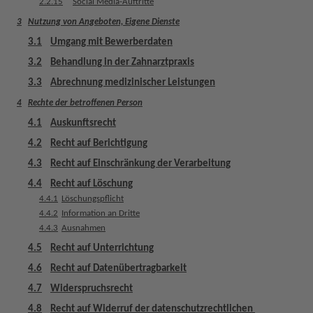
2.2.15
Social Media-Auftritte
u
s
3
Nutzung von Angeboten, Eigene Dienste
s
3.1
Umgang mit Bewerberdaten
t
3.2
Behandlung in der Zahnarztpraxis
a
t
3.3
Abrechnung medizinischer Leistungen
t
4
Rechte der betroffenen Person
u
4.1
Auskunftsrecht
n
g
4.2
Recht auf Berichtigung
4.3
Recht auf Einschränkung der Verarbeitung
4.4
Recht auf Löschung
4.4.1
Löschungspflicht
4.4.2
Information an Dritte
4.4.3
Ausnahmen
4.5
Recht auf Unterrichtung
4.6
Recht auf Datenübertragbarkeit
4.7
Widerspruchsrecht
4.8
Recht auf Widerruf der datenschutzrechtlichen 