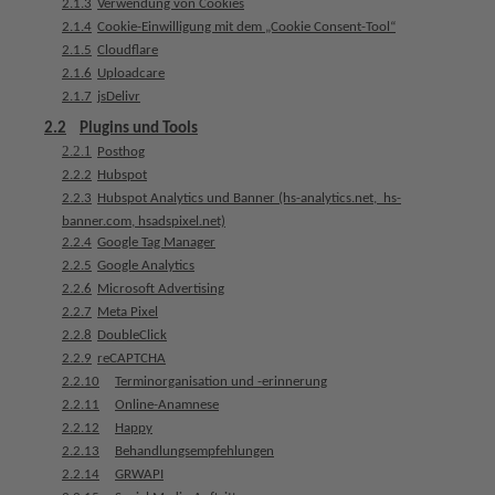
2.1.3
Verwendung von Cookies
n
2.1.4
Cookie-Einwilligung mit dem „Cookie Consent-Tool“
d
2.1.5
Cloudflare
l
2.1.6
Uploadcare
u
2.1.7
jsDelivr
n
2.2
Plugins und Tools
g
2.2.1
Posthog
e
2.2.2
Hubspot
n
2.2.3
Hubspot Analytics und Banner (hs-analytics.net,  hs-
banner.com, hsadspixel.net)
T
2.2.4
Google Tag Manager
e
2.2.5
Google Analytics
a
2.2.6
Microsoft Advertising
m
2.2.7
Meta Pixel
2.2.8
DoubleClick
J
2.2.9
reCAPTCHA
o
2.2.10
Terminorganisation und -erinnerung
b
2.2.11
Online-Anamnese
s
2.2.12
Happy
2.2.13
Behandlungsempfehlungen
2.2.14
GRWAPI
A