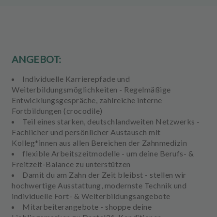
m
e
n
t
ANGEBOT:
Individuelle Karrierepfade und
Weiterbildungsmöglichkeiten
- Regelmäßige
Entwicklungsgespräche, zahlreiche interne
Fortbildungen (crocodile)
Teil eines starken, deutschlandweiten Netzwerks
-
Fachlicher und persönlicher Austausch mit
Kolleg*innen aus allen Bereichen der Zahnmedizin
flexible Arbeitszeitmodelle
- um deine Berufs- &
Freitzeit-Balance zu unterstützen
Damit du am Zahn der Zeit bleibst
- stellen wir
hochwertige Ausstattung, modernste Technik und
individuelle Fort- & Weiterbildungsangebote
Mitarbeiterangebote
- shoppe deine