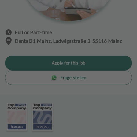
e
n
t
s
Full or Part-time
T
Dental21 Mainz, Ludwigsstraße 3, 55116 Mainz
e
a
m
Apply for this job
J
Frage stellen
o
b
s
E
q
u
i
p