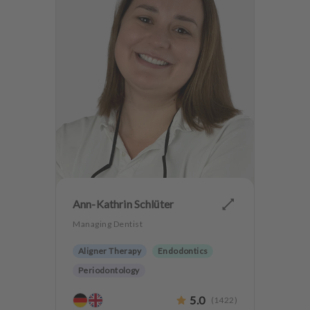
Ann-Kathrin Schlüter
Managing Dentist
Aligner Therapy
Endodontics
Periodontology
Aesthetic dentistry
Dentures
5.0
(
1422
)
CMD
Teeth preservation