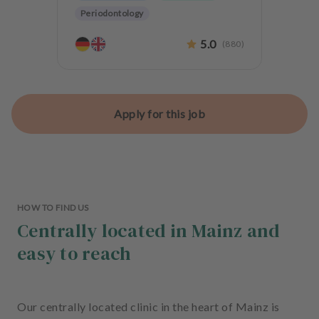
Periodontology
Aesthetic dentistry
Dentures
5.0
(
880
)
CMD
Teeth preservation
Apply for this job
HOW TO FIND US
Centrally located in Mainz and
easy to reach
Our centrally located clinic in the heart of Mainz is