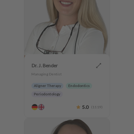
Dr. J. Bender
Managing Dentist
Aligner Therapy
Endodontics
Periodontology
Aesthetic dentistry
Dentures
5.0
(
1119
)
CMD
Implantology
Teeth preservation